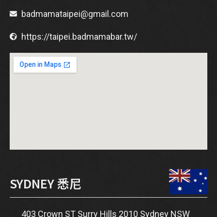
badmamataipei@gmail.com
https://taipei.badmamabar.tw/
SYDNEY 悉尼
403 Crown ST Surry Hills 2010 Sydney NSW