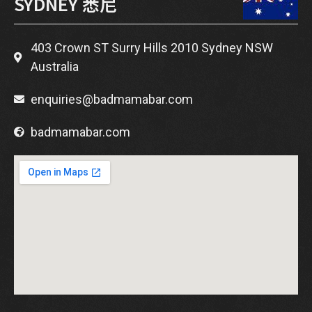
SYDNEY 悉尼
403 Crown ST Surry Hills 2010 Sydney NSW
Australia
enquiries@badmamabar.com
badmamabar.com